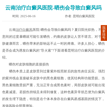
云南治疗白癜风医院-晒伤会导致白癜风吗
时间: 2025-06-16
作者: 昆明白癜风医院
我
云南
治疗白癜风
医院-晒伤会导致白癜风吗？夏日阳光炽热，不经
要
挂
意间的过度暴晒就可能引发晒伤，灼痛的皮肤让人苦不堪言。对于皮
号
肤健康而言，晒伤带来的影响远不止一时的疼痛。许多人担心，晒伤
是否会成为诱发白癜风的“导火索”?下面请看昆明治疗白癜风医院的介
绍。
晒伤对皮肤细胞的直接损伤
晒伤本质上是皮肤受到过量紫外线照射后的急性炎症反应。强烈
的紫外线会直接破坏皮肤中的黑色素细胞，使其结构和功能受损。当
黑色素细胞受损严重，无法正常合成黑色素时，局部皮肤就可能出现
色素减退。若损伤持续且未得到修复，这种色素异常状态便为白癜风
的发生埋下隐患，特别是在个体本身存在白癜风易感基因的情况下，
发病风险会明显增加。