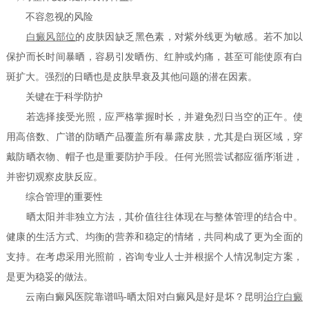
不容忽视的风险
白癜风部位
的皮肤因缺乏黑色素，对紫外线更为敏感。若不加以
保护而长时间暴晒，容易引发晒伤、红肿或灼痛，甚至可能使原有白
斑扩大。强烈的日晒也是皮肤早衰及其他问题的潜在因素。
关键在于科学防护
若选择接受光照，应严格掌握时长，并避免烈日当空的正午。使
用高倍数、广谱的防晒产品覆盖所有暴露皮肤，尤其是白斑区域，穿
戴防晒衣物、帽子也是重要防护手段。任何光照尝试都应循序渐进，
并密切观察皮肤反应。
综合管理的重要性
晒太阳并非独立方法，其价值往往体现在与整体管理的结合中。
健康的生活方式、均衡的营养和稳定的情绪，共同构成了更为全面的
支持。在考虑采用光照前，咨询专业人士并根据个人情况制定方案，
是更为稳妥的做法。
云南白癜风医院靠谱吗-晒太阳对白癜风是好是坏？昆明
治疗白癜