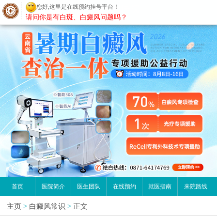
您好,这里是在线预约挂号平台！
昆明白癜风医院
请问你是有白斑、白癜风问题吗？
首页
医院简介
医生团队
在线预约
就医指南
来院路线
主页
>
白癜风常识
>
正文