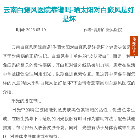
云南白癜风医院靠谱吗-晒太阳对白癜风是好
是坏
时间: 2026-05-19
作者: 昆明白癜风医院
我
要
云南白癜风医院
靠谱吗-晒太阳对白癜风是好是坏？健康决策需要
挂
号
基于对疾病的正确认识。白癜风并非单纯的“皮肤变白”，而是一种与
免疫系统相关的慢性疾病，其白斑对紫外线防御能力弱。患者在生活
中常被建议合理利用阳光，以期促进色素恢复。但这其中需要掌握怎
样的尺度?晒太阳对白癜风是好是坏?下面请看云南
昆明白癜风医院
的
介绍。
阳光的潜在帮助
日光中的特定波段能刺激皮肤黑色素细胞的活性，促进色素生
成。在医生指导下，适度的阳光接触有时可作为辅助方法，配合其他
措施，帮助部分人改善皮肤外观。同时，光照有助于身体合成维生素
D，对整体皮肤健康或有裨益。