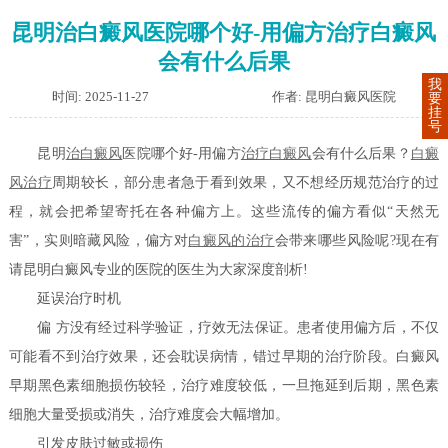
昆明治白癜风医院哪个好-用偏方治疗白癜风
会有什么后果
我
时间: 2025-11-27
作者: 昆明白癜风医院
要
挂
号
昆明
治白癜风
医院哪个好-用偏方
治疗白癜风
会有什么后果？
白癜
风治疗
周期较长，部分患者急于看到效果，又不想经历规范治疗的过
程，就会把希望寄托在各种偏方上。这些流传的偏方看似“天然无
害”，实则暗藏风险，偏方对
白癜风的治疗
会带来哪些风险呢?现在有
请昆明白癜风专业的医院的医生为大家深度剖析!
延误治疗时机
偏 方没有经过科学验证，疗效无法保证。患者使用偏方后，不仅
可能看不到治疗效果，还会耽误病情，错过早期的治疗阶段。白癜风
早期黑色素细胞损伤较轻，治疗难度较低，一旦拖延到后期，黑色素
细胞大量受损或消失，治疗难度会大幅增加。
引发皮肤过敏或损伤