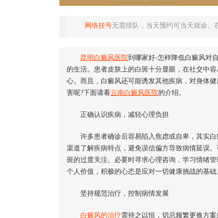
网络挂号
无需排队，当天预约可当天就诊。
昆明白癜风医院
到哪家好-怎样降低白癜风对
的生活。患者皮肤上的白斑十分显眼，在社交中容
心。而且，白癜风还可能诱发其他疾病，对身体健
害呢?下面请看
云南白癜风医院
的介绍。
正确认识疾病，减轻心理负担
许多患者确诊后容易陷入焦虑或自卑，其实白癜
渠道了解疾病特点，避免误信偏方导致病情延误。
斑的过度关注。必要时寻求心理咨询，学习情绪管
个人价值，积极的心态是应对一切健康挑战的基础
坚持规范治疗，控制病情发展
白癜风的治疗
需持之以恒，切忌频繁更换方案