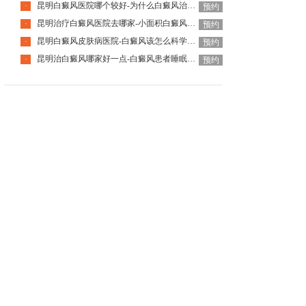
昆明白癜风医院哪个较好-为什么白癜风治疗一直不见效
·
预约
昆明治疗白癜风医院去哪家-小面积白癜风可以不用管了吗
·
预约
昆明白癜风皮肤病医院-白癜风该怎么科学应对呢
·
预约
昆明治白癜风哪家好一点-白癜风患者睡眠差该怎么调整
·
预约