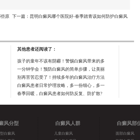
哪些原
下一篇：
昆明白癜风哪个医院好-春季踏青该如何防护白癜风
其他患者还阅读了：
孩子的童年不该有阴霾！警惕白癜风带来的多
一分钟学会！预防白癜风的简单步骤，让美丽
别再苦苦忍受了！持续多年的白癜风治疗方法
白癜风患者日常护理攻略，多一份细心，多一
春季回暖，白癜风患者如何防反复、防扩散?
癜风分型
白癜风人群
白癜风部
型白癜风
儿童白癜风
面部白癜风