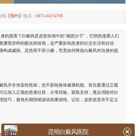
在线
【预约】
电话：
0871-64174769
自身的损害？白癜风是皮肤疾病中的“顽固分子”，它悄然侵袭人们
易遭受异样的眼光和歧视，这严重影响患者的社交生活和自信
康构成威胁。其危害不容小觑，究竟如何降低白癜风对自身的损
风并非传染性疾病，也不影响身体健康机能。首先要通过正规
可以加入正规的患者社群，分享经验、获取支持，逐步消除对白
理技巧，避免长期情绪波动加重病情。记住，皮肤差异并不定义
。
昆明白癜风医院
或迷信“速效疗法”。应在专业医生指导下，根据
白斑类型
、部位和