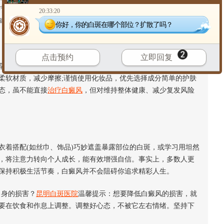
疗期间定期复诊，及时反馈皮肤反应，由医生调整疗程。同时理
20:33:20
间，保持耐心才能避免半途而废。
你好，你的白斑在哪个部位？扩散了吗？
点击预约
立即回复
需做好物理防晒(如穿长袖衣裤)或涂抹温和的防晒霜。谨慎对待皮
柔软材质，减少摩擦;谨慎使用化妆品，优先选择成分简单的护肤
态，虽不能直接
治疗白癜风
，但对维持整体健康、减少复发风险
着搭配(如丝巾、饰品)巧妙遮盖暴露部位的白斑，或学习用坦然
，将注意力转向个人成长，能有效增强自信。事实上，多数人更
保持积极生活节奏，白癜风并不会阻碍你追求精彩人生。
身的损害？
昆明白斑医院
温馨提示：想要降低白癜风的损害，就
要在饮食和作息上调整。调整好心态，不被它左右情绪。坚持下