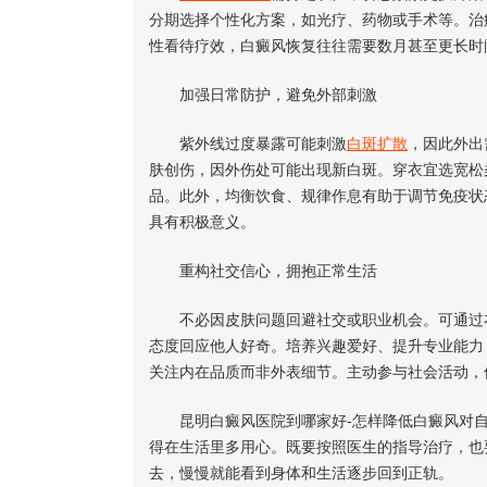
分期选择个性化方案，如光疗、药物或手术等。治
性看待疗效，白癜风恢复往往需要数月甚至更长时
加强日常防护，避免外部刺激
紫外线过度暴露可能刺激
白斑扩散
，因此外出
肤创伤，因外伤处可能出现新白斑。穿衣宜选宽松
品。此外，均衡饮食、规律作息有助于调节免疫状
具有积极意义。
重构社交信心，拥抱正常生活
不必因皮肤问题回避社交或职业机会。可通过衣
态度回应他人好奇。培养兴趣爱好、提升专业能力
关注内在品质而非外表细节。主动参与社会活动，
昆明白癜风医院到哪家好-怎样降低白癜风对自
得在生活里多用心。既要按照医生的指导治疗，也
去，慢慢就能看到身体和生活逐步回到正轨。