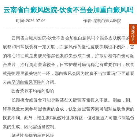
云南省白癜风医院-饮食不当会加重白癜风吗
时间: 2026-07-06
作者: 昆明白癜风医院
我
要
挂
云南省白癜风医院
-饮食不当会加重白癜风吗？很多皮肤疾病的发
号
展都和日常饮食有一定关联，白癜风作为慢性皮肤疾病也不例外，它
的核心特征就是皮肤局部黑色素缺失形成白斑，扩散后相邻白斑可融
合成片，治疗周期普遍较长，日常护理对病情稳定有重要作用，饮食
就是护理里很关键的一环，那白癜风会因为饮食不当加重吗?下面请看
云南
昆明白癜风医院
的介绍。
饮食营养不均衡的影响
长期挑食或偏食可能导致某些关键营养素摄入不足。例如，铜、
锌等微量元素参与黑色素的合成，缺乏这些营养素可能对皮肤色素的
恢复不利。此外，维生素C虽然对健康有益，但过量摄入可能抑制黑色
素的生成，因此需适量控制。
刺激性食物的潜在风险