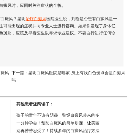
白癜风时，应同时关注症状的全貌。
白癜风？昆明
治疗白癜风
医院医生说，判断是否患有白癜风是一
注可能出现的症状并向专业人士进行咨询。如果你发现了身体任
色斑块，应该及早看医生以寻求专业建议。不要自行进行任何诊
白癜风
下一篇：
昆明白癜风医院是哪家-身上有浅白色斑点会是白癜风
吗
其他患者还阅读了：
孩子的童年不该有阴霾！警惕白癜风带来的多
一分钟学会！预防白癜风的简单步骤，让美丽
别再苦苦忍受了！持续多年的白癜风治疗方法