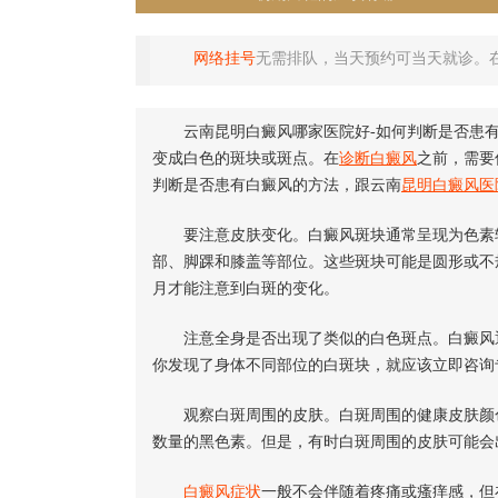
网络挂号
无需排队，当天预约可当天就诊。
云南昆明白癜风哪家医院好-如何判断是否患有
变成白色的斑块或斑点。在
诊断白癜风
之前，需要
判断是否患有白癜风的方法，跟云南
昆明白癜风医
要注意皮肤变化。白癜风斑块通常呈现为色素较
部、脚踝和膝盖等部位。这些斑块可能是圆形或不
月才能注意到白斑的变化。
注意全身是否出现了类似的白色斑点。白癜风通
你发现了身体不同部位的白斑块，就应该立即咨询
观察白斑周围的皮肤。白斑周围的健康皮肤颜色
数量的黑色素。但是，有时白斑周围的皮肤可能会
白癜风症状
一般不会伴随着疼痛或瘙痒感，但