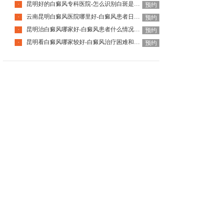
昆明好的白癜风专科医院-怎么识别白斑是不是白癜风呢
·
预约
云南昆明白癜风医院哪里好-白癜风患者日常该怎么去护理
·
预约
昆明治白癜风哪家好-白癜风患者什么情况下可以手术治疗呢
·
预约
昆明看白癜风哪家较好-白癜风治疗困难和什么有关呢
·
预约