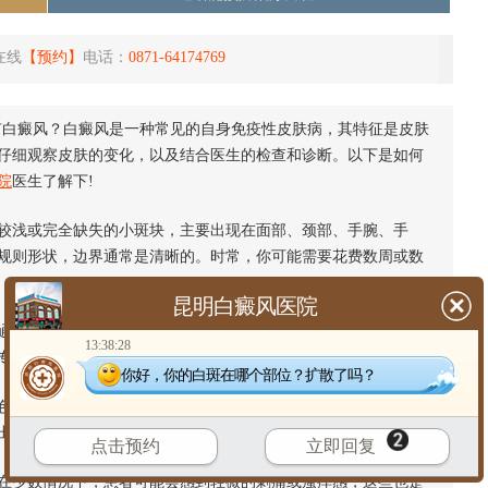
在线
【预约】
电话：
0871-64174769
白癜风？白癜风是一种常见的自身免疫性皮肤病，其特征是皮肤
仔细观察皮肤的变化，以及结合医生的检查和诊断。以下是如何
院
医生了解下!
浅或完全缺失的小斑块，主要出现在面部、颈部、手腕、手
规则形状，边界通常是清晰的。时常，你可能需要花费数周或数
昆明白癜风医院
常会在不同部位出现不同大小和形状的白色斑块。因此，如果
13:38:28
专业人士。
你好，你的白斑在哪个部位？扩散了吗？
通常与正常皮肤相同，这是因为白斑周围的健康皮肤含有正常
出现轻微的颜色变化和增厚现象，就需要及时向专业人士咨询。
点击预约
立即回复
在少数情况下，患者可能会感到轻微的刺痛或瘙痒感，这些也是