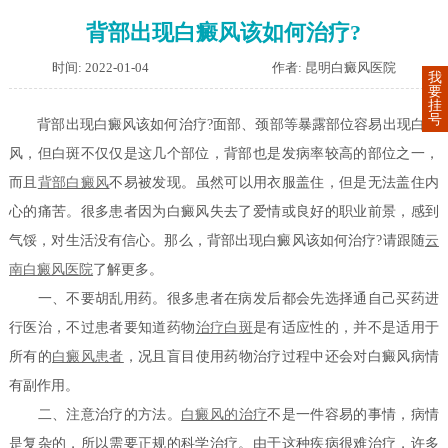
背部出现白癜风该如何治疗?
时间: 2022-01-04
作者: 昆明白癜风医院
我
要
挂
号
背部出现白癜风该如何治疗?面部、颈部等暴露部位容易出现白癜
风，但白斑不仅仅是这几个部位，背部也是发病率较高的部位之一，
而且
背部白癜风
不易被发现。虽然可以用衣服盖住，但是无法盖住内
心的痛苦。很多患者因为白癜风失去了爱情或良好的职业前景，感到
气馁，对生活没有信心。那么，背部出现白癜风该如何治疗?请跟随
云
南白癜风医院
了解更多。
一、不要胡乱用药。很多患者在病发后都会先选择通自己买药进
行医治，不过患者要知道药物
治疗白斑
是有适应性的，并不是适用于
所有的
白癜风患者
，况且盲目使用药物治疗过程中还会对白癜风病情
有副作用。
二、注意治疗的方法。
白癜风的治疗
不是一件容易的事情，病情
是复杂的，所以需要正规的科学治疗。由于这种疾病很难治疗，许多