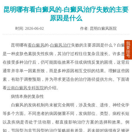
昆明哪有看白癜风的-白癜风治疗失败的主要
原因是什么
时间: 2026-06-02
作者: 昆明白癜风医院
我
昆明哪有
看白癜风
的-
白癜风治疗
失败的主要原因是什么？白癜风
要
挂
是一种皮肤色素脱失性疾病，其治疗过程往往复杂且漫长。许多患者
号
在接受多种治疗后，仍可能面临效果不佳或病情反复的困境，这背后
通常并非单一因素所致，而是多种原因相互交织的结果。理解这些因
素，有助于调整预期，并为寻求更适合的治疗路径提供方向。下面请
看
云南白癜风专科医院
的介绍。
病情本身的复杂性
白癜风的发病机制尚未被完全阐明，涉及免疫、遗传、神经化学
等多个方面。不同患者的病因侧重不同，发病部位、类型、病程长短
以及疾病是否处于活动期，都直接影响治疗方案的选择和效果。例
如，节段型与非节段型的治疗策略就有差异。若未能对病情有足够评