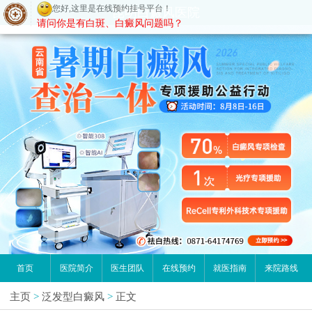
请问你是有白斑、白癜风问题吗？
昆明白癜风医院
首页
医院简介
医生团队
在线预约
就医指南
来院路线
主页
>
泛发型白癜风
>
正文