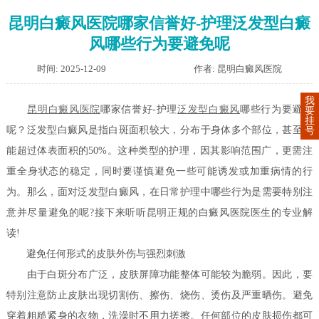
昆明白癜风医院哪家信誉好-护理泛发型白癜
风哪些行为要避免呢
时间: 2025-12-09
作者: 昆明白癜风医院
我
昆明白癜风医院
哪家信誉好-护理
泛发型白癜风
哪些行为要避免
要
挂
呢？泛发型白癜风是指白斑面积较大，分布于身体多个部位，甚至可
号
能超过体表面积的50%。这种类型的护理，因其影响范围广，更需注
重全身状态的稳定，同时要谨慎避免一些可能诱发或加重病情的行
为。那么，面对泛发型白癜风，在日常护理中哪些行为是需要特别注
意并尽量避免的呢?接下来听听昆明正规的白癜风医院医生的专业解
读!
避免任何形式的皮肤外伤与强烈刺激
由于白斑分布广泛，皮肤屏障功能整体可能较为脆弱。因此，要
特别注意防止皮肤出现切割伤、擦伤、烧伤、烫伤及严重晒伤。避免
穿着粗糙紧身的衣物，洗澡时不用力搓擦。任何部位的皮肤损伤都可