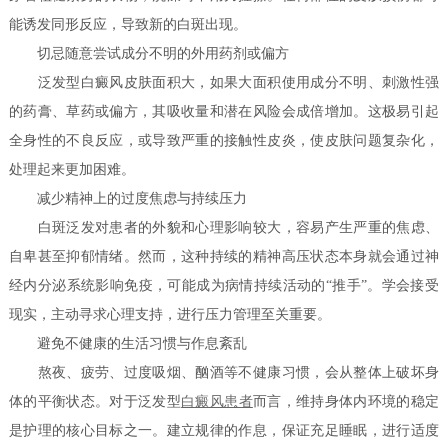
能诱发同形反应，导致新的白斑出现。
切忌随意尝试成分不明的外用药剂或偏方
泛发型白癜风皮肤面积大，如果大面积使用成分不明、刺激性强
的药膏、草药或偏方，其吸收量和潜在风险会成倍增加。这极易引起
全身性的不良反应，或导致严重的接触性皮炎，使皮肤问题复杂化，
处理起来更加困难。
减少精神上的过度焦虑与持续压力
白斑泛发对患者的外貌和心理影响较大，容易产生严重的焦虑、
自卑甚至抑郁情绪。然而，这种持续的精神高压状态本身就会通过神
经内分泌系统影响免疫，可能成为病情持续活动的“推手”。学会接受
现实，主动寻求心理支持，进行压力管理至关重要。
避免不健康的生活习惯与作息紊乱
熬夜、疲劳、过度吸烟、酗酒等不健康习惯，会从整体上破坏身
体的平衡状态。对于泛发型
白癜风患者
而言，维持身体内环境的稳定
是护理的核心目标之一。建立规律的作息，保证充足睡眠，进行适度