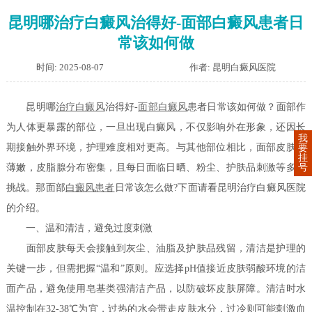
昆明哪治疗白癜风治得好-面部白癜风患者日
常该如何做
时间: 2025-08-07
作者: 昆明白癜风医院
昆明哪
治疗白癜风
治得好-
面部白癜风
患者日常该如何做？面部作
为人体更暴露的部位，一旦出现白癜风，不仅影响外在形象，还因长
我
期接触外界环境，护理难度相对更高。与其他部位相比，面部皮肤更
要
挂
薄嫩，皮脂腺分布密集，且每日面临日晒、粉尘、护肤品刺激等多重
号
挑战。那面部
白癜风患者
日常该怎么做?下面请看昆明治疗白癜风医院
的介绍。
一、温和清洁，避免过度刺激
面部皮肤每天会接触到灰尘、油脂及护肤品残留，清洁是护理的
关键一步，但需把握“温和”原则。应选择pH值接近皮肤弱酸环境的洁
面产品，避免使用皂基类强清洁产品，以防破坏皮肤屏障。清洁时水
温控制在32-38℃为宜，过热的水会带走皮肤水分，过冷则可能刺激血