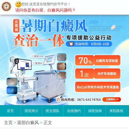
您好,这里是在线预约挂号平台！
昆明白癜风医院
请问你是有白斑、白癜风问题吗？
首页
医院简介
医生团队
在线预约
就医指南
来院路线
主页
>
面部白癜风
>
正文