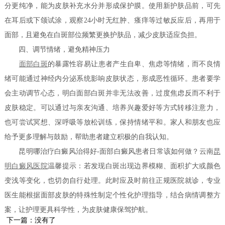
分更纯净，能为皮肤补充水分并形成保护膜。使用新护肤品前，可先
在耳后或下颌试涂，观察24小时无红肿、瘙痒等过敏反应后，再用于
面部，且避免在白斑部位频繁更换护肤品，减少皮肤适应负担。
四、调节情绪，避免精神压力
面部白斑
的暴露性容易让患者产生自卑、焦虑等情绪，而不良情
绪可能通过神经内分泌系统影响皮肤状态，形成恶性循环。患者要学
会主动调节心态，明白面部白斑并非无法改善，过度焦虑反而不利于
皮肤稳定。可以通过与亲友沟通、培养兴趣爱好等方式转移注意力，
也可尝试冥想、深呼吸等放松训练，保持情绪平和。家人和朋友也应
给予更多理解与鼓励，帮助患者建立积极的自我认知。
昆明哪治疗白癜风治得好-面部白癜风患者日常该如何做？云南
昆
明白癜风医院
温馨提示：若发现白斑出现边界模糊、面积扩大或颜色
变浅等变化，也切勿自行处理。此时应及时前往正规医院就诊，专业
医生能根据面部皮肤的特殊性制定个性化护理指导，结合病情调整方
案，让护理更具科学性，为皮肤健康保驾护航。
下一篇：没有了