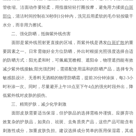
管收缩。洁面动作要轻柔，用指腹轻轻打圈按摩，避免用力揉搓
白斑
部位
，清洁时间控制在30秒到1分钟内，洗完后用柔软的毛巾轻按吸干
水分，而非用力擦拭。
二、强化防晒，抵御紫外线伤害
面部是紫外线照射更直接的区域，而紫外线是诱发
白斑扩散
的重
要因素之一。日常需做好全方位防晒，外出时根据光照强度选择合适
的防晒方式：阳光柔和时，可佩戴宽檐帽、遮阳伞，物理遮挡能有效
减少紫外线接触;阳光强烈时，需搭配使用温和的防晒产品，选择专为
敏感肌设计、无香料无酒精的物理防晒霜，提前20分钟涂抹，每2-3小
时补涂一次。同时，尽量避开上午10点至下午4点的强光时段外出，降
低紫外线对皮肤的损伤。
三、精简护肤，减少化学刺激
面部皮肤需要适当保湿，但护肤品的选择需格外谨慎。应摒弃功
效复杂的护肤品，如美白、祛斑、去角质类产品，这些产品可能含有
刺激性成分，加重皮肤负担。建议选择成分简单的医用保湿霜，其成