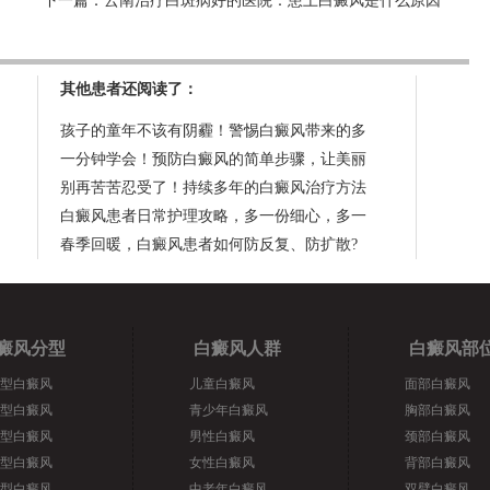
下一篇：
云南治疗白斑病好的医院：患上白癜风是什么原因
其他患者还阅读了：
孩子的童年不该有阴霾！警惕白癜风带来的多
一分钟学会！预防白癜风的简单步骤，让美丽
别再苦苦忍受了！持续多年的白癜风治疗方法
白癜风患者日常护理攻略，多一份细心，多一
春季回暖，白癜风患者如何防反复、防扩散?
癜风分型
白癜风人群
白癜风部
型白癜风
儿童白癜风
面部白癜风
型白癜风
青少年白癜风
胸部白癜风
型白癜风
男性白癜风
颈部白癜风
型白癜风
女性白癜风
背部白癜风
型白癜风
中老年白癜风
双臂白癜风