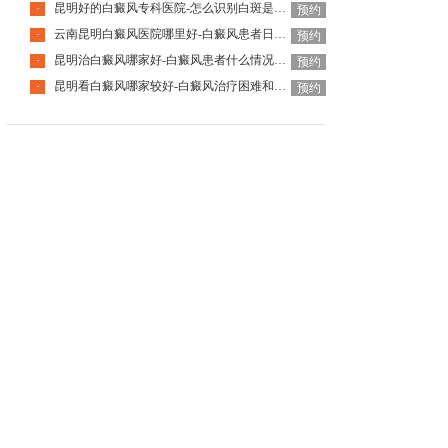
昆明好的白癜风专科医院-怎么识别白斑是不是白癜风呢
·
预约
云南昆明白癜风医院哪里好-白癜风患者日常该怎么去护理
·
预约
昆明治白癜风哪家好-白癜风患者什么情况下可以手术治疗呢
·
预约
昆明看白癜风哪家较好-白癜风治疗困难和什么有关呢
·
预约