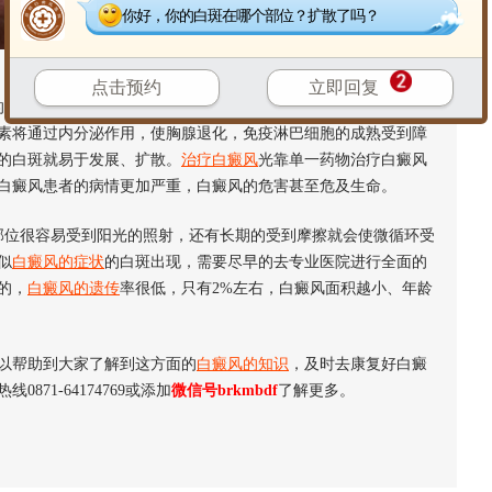
你好，你的白斑在哪个部位？扩散了吗？
点击预约
立即回复
危害容易使患者产生悲观、消沉、紧张、抑郁、沮丧、恐惧等情
素将通过内分泌作用，使胸腺退化，免疫淋巴细胞的成熟受到障
的白斑就易于发展、扩散。
治疗白癜风
光靠单一药物治疗白癜风
白癜风患者的病情更加严重，白癜风的危害甚至危及生命。
位很容易受到阳光的照射，还有长期的受到摩擦就会使微循环受
似
白癜风的症状
的白斑出现，需要尽早的去专业医院进行全面的
的，
白癜风的遗传
率很低，只有2%左右，白癜风面积越小、年龄
以帮助到大家了解到这方面的
白癜风的知识
，及时去康复好白癜
线0871-64174769或添加
微信号brkmbdf
了解更多。