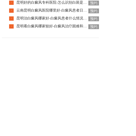
昆明好的白癜风专科医院-怎么识别白斑是不是白癜风呢
·
预约
云南昆明白癜风医院哪里好-白癜风患者日常该怎么去护理
·
预约
昆明治白癜风哪家好-白癜风患者什么情况下可以手术治疗呢
·
预约
昆明看白癜风哪家较好-白癜风治疗困难和什么有关呢
·
预约