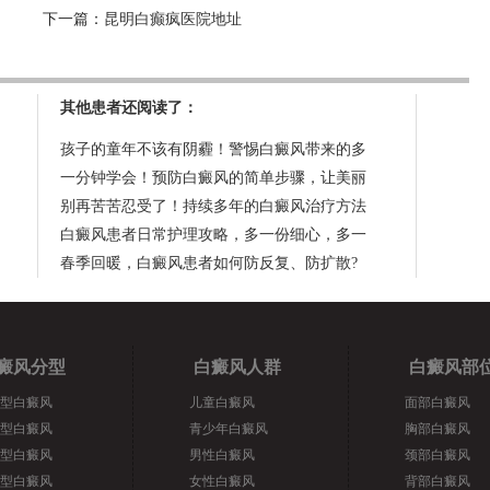
下一篇：
昆明白癫疯医院地址
其他患者还阅读了：
孩子的童年不该有阴霾！警惕白癜风带来的多
一分钟学会！预防白癜风的简单步骤，让美丽
别再苦苦忍受了！持续多年的白癜风治疗方法
白癜风患者日常护理攻略，多一份细心，多一
春季回暖，白癜风患者如何防反复、防扩散?
癜风分型
白癜风人群
白癜风部
型白癜风
儿童白癜风
面部白癜风
型白癜风
青少年白癜风
胸部白癜风
型白癜风
男性白癜风
颈部白癜风
型白癜风
女性白癜风
背部白癜风