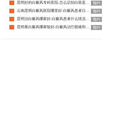
昆明好的白癜风专科医院-怎么识别白斑是不是白癜风呢
·
预约
云南昆明白癜风医院哪里好-白癜风患者日常该怎么去护理
·
预约
昆明治白癜风哪家好-白癜风患者什么情况下可以手术治疗呢
·
预约
昆明看白癜风哪家较好-白癜风治疗困难和什么有关呢
·
预约