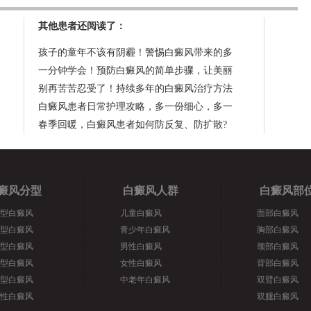
其他患者还阅读了：
孩子的童年不该有阴霾！警惕白癜风带来的多
一分钟学会！预防白癜风的简单步骤，让美丽
别再苦苦忍受了！持续多年的白癜风治疗方法
白癜风患者日常护理攻略，多一份细心，多一
春季回暖，白癜风患者如何防反复、防扩散?
癜风分型
白癜风人群
白癜风部
型白癜风
儿童白癜风
面部白癜风
型白癜风
青少年白癜风
胸部白癜风
型白癜风
男性白癜风
颈部白癜风
型白癜风
女性白癜风
背部白癜风
型白癜风
中老年白癜风
双臂白癜风
性白癜风
双腿白癜风