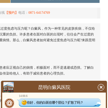
在线
【预约】
电话：
0871-64174769
免过度焦虑与压力呢？白癜风，作为一种常见的皮肤疾病，不仅给
沉重的负担。许多患者在面对白斑的出现时，往往会产生过度的
重病情。那么，白癜风患者如何避免过度焦虑与压力呢?来跟昆明
者应正视自己的病情，积极面对，而不是逃避或恐惧。了解白
会传染给他人，有助于减轻患者的心理负担。
昆明白癜风医院
寻求家人、朋友或专业心理医生的支持显得尤为重要。他们的
14:06:6
力。同时，患者也可以加入白癜风患者互助组织，与病友交流经
你好，你的白斑在哪个部位？扩散了吗？