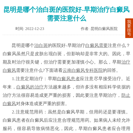
昆明是哪个治白斑的医院好-早期治疗白癜风
需要注意什么
我
要
时间: 2022-12-23
作者: 昆明白癜风医院
挂
号
昆明是哪个
治白斑
的医院好-早期治疗
白癜风需要
注意什么？
白癜风虽然只是皮肤出现白斑，但影响却是非常大的。因此，早
期及时治疗很关键，但治疗需要更加谨慎小心。那么，早期
治疗
白癜风
需要注意什么?下面请看
云南白癜风专科医院
的回答。
1.注意定期治疗：早期
白癜风患者
应注意尽早接受治疗。近
年来，
白癜风的治疗
方法越来越多，但许多没有相应科学依据的
治疗方法很容易造成更严重的损害，因此要注意早期治疗，
防止
白癜风
对身体造成更严重的损害。
2.注意规范用药：虽然是白癜风早期，但用药还是要谨慎。
白癜风患者在白癜风后应注意合理规范用药。如果病人未经允许
服药，很容易导致病情恶化，因此，早期白癜风患者应合理用