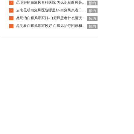
昆明好的白癜风专科医院-怎么识别白斑是不是白癜风呢
·
预约
云南昆明白癜风医院哪里好-白癜风患者日常该怎么去护理
·
预约
昆明治白癜风哪家好-白癜风患者什么情况下可以手术治疗呢
·
预约
昆明看白癜风哪家较好-白癜风治疗困难和什么有关呢
·
预约