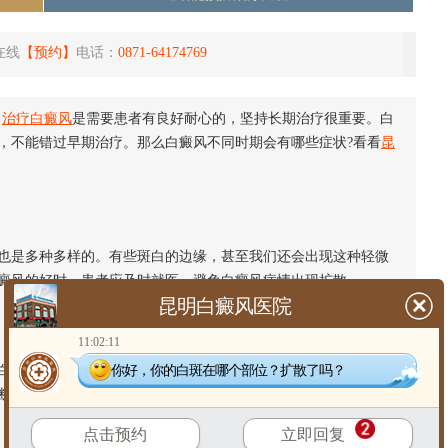
在线
【预约】
电话：
0871-64174769
？
治疗白癜风
是需要患者有良好耐心的，坚持长期治疗很重要。白
，不能错过早期治疗。那么白癜风不同时期会有哪些症状?看看
昆
是多种多样的。有些斑白的边缘，甚至我们还会出现这种轻微
癜风的好时，患者应及时就医，避免白癜风病情出现扩散。
昆明白癜风医院
11:02:11
你好，你的白斑在哪个部位？扩散了吗？
白色，说明
白斑扩散
现象进一步出现，病情不断加重，患者要及
断加重。
点击预约
立即回复