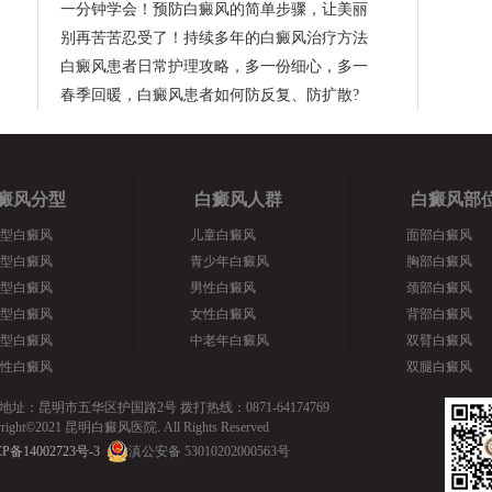
一分钟学会！预防白癜风的简单步骤，让美丽
别再苦苦忍受了！持续多年的白癜风治疗方法
白癜风患者日常护理攻略，多一份细心，多一
春季回暖，白癜风患者如何防反复、防扩散?
癜风分型
白癜风人群
白癜风部
型白癜风
儿童白癜风
面部白癜风
型白癜风
青少年白癜风
胸部白癜风
型白癜风
男性白癜风
颈部白癜风
型白癜风
女性白癜风
背部白癜风
型白癜风
中老年白癜风
双臂白癜风
性白癜风
双腿白癜风
地址：昆明市五华区护国路2号 拨打热线：0871-64174769
yright©2021 昆明白癜风医院. All Rights Reserved
P备14002723号-3
滇公安备 53010202000563号